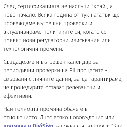
След сертификацията не настъпи "край", а
ново начало. Всяка година от тук нататък ще
провеждаме вътрешни проверки и
актуализираме политиките си, когато се
появят нови регулаторни изисквания или
технологични промени.
Създадохме и вътрешен календар за
периодични проверки на PII процесите -
свързани с личните данни, за да гарантираме,
че процедурите остават релевантни и
ефективни.
Най-голямата промяна обаче е в
отношението. Днес всяко нововъдение или
промяна в DigiSign
започва със въпроса: "Как