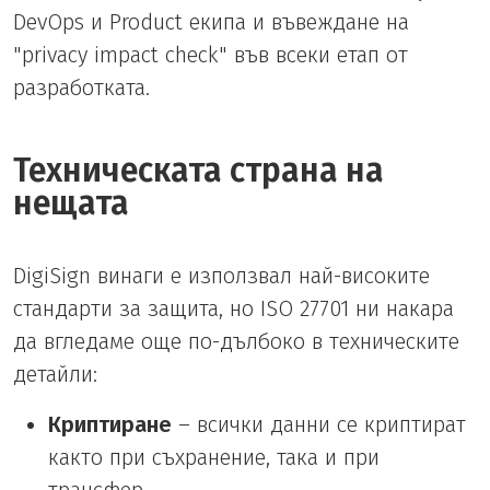
DevOps и Product екипа и въвеждане на
"privacy impact check" във всеки етап от
разработката.
Техническата страна на
нещата
DigiSign винаги е използвал най-високите
стандарти за защита, но ISO 27701 ни накара
да вгледаме още по-дълбоко в техническите
детайли:
Криптиране
– всички данни се криптират
както при съхранение, така и при
трансфер.