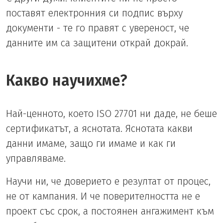
поставят електронния си подпис върху
документи - те го правят с увереност, че
данните им са защитени открай докрай.
Какво научихме?
Най-ценното, което ISO 27701 ни даде, не беше
сертификатът, а яснотата. Яснотата какви
данни имаме, защо ги имаме и как ги
управляваме.
Научи ни, че доверието е резултат от процес,
не от кампания. И че поверителността не е
проект със срок, а постоянен ангажимент към