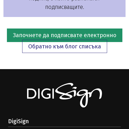
подписващите.
Започнете да подписвате електронно
Обратно към блог списъка
DigiSign