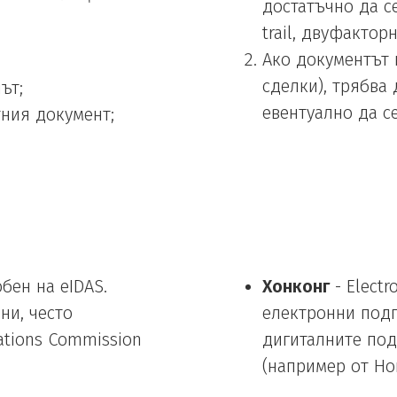
достатъчно да с
trail, двуфакто
Ако документът 
сделки), трябва
ът;
евентуално да с
ния документ;
.
бен на eIDAS.
Хонконг
- Electr
ни, често
електронни подп
ations Commission
дигиталните под
(например от Ho