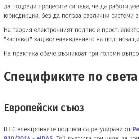
да подреди процесите си така, че да работи ув
юрисдикции, без да ползва различни системи з
На теория електронният подпис е прост: елект
"застават" зад волеизявлението на подписващи
На практика обаче възникват три големи въпро
Спецификите по света
Европейски съюз
В ЕС електронните подписи са регулирани от
Ре
910/2014 - eIDAS
. Той въвежда три нива, за ко