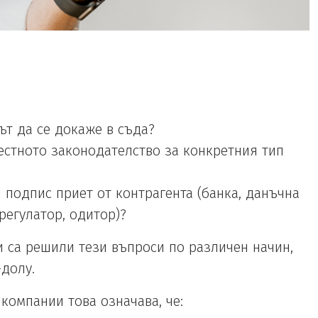
т да се докаже в съда?
естното законодателство за конкретния тип
 подпис приет от контрагента (банка, данъчна
регулатор, одитор)?
 са решили тези въпроси по различен начин,
-долу.
компании това означава, че: