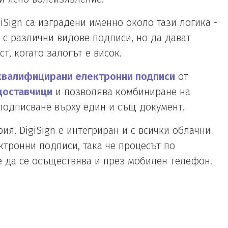
iSign са изградени именно около тази логика -
 с различни видове подписи, но да дават
т, когато залогът е висок.
квалифицирани електронни подписи
от
доставчици
и позволява комбиниране на
подписване върху един и същ документ.
ия, DigiSign е интегриран и с всички облачни
тронни подписи, така че процесът по
 да се осъществява и през мобилен телефон.