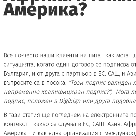
Америка?
Все по-често наши клиенти ни питат как могат 
ситуацията, когато един договор се подписва о
България, и от друга с партньор в ЕС, САЩ и Ази
въпросите са в посока:
"Този подпис валиден л
непременно квалифициран подпис?", "Мога л
подпис, положен в DigiSign или друга подобн
В тази статия ще погледнем на електронните п
контекст - какво се случва в ЕС, САЩ, Азия, Аф
Америка - и как една организация с междунар