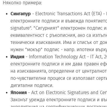
Няколко примера:
Сингапур
- Electronic Transactions Act (ETA) 
електронните подписи и въвежда понятието "
signature". "Сигурният" електронен подпис 
еквивалентност с ръкописния, ако са изпъ
технически изисквания. Има и списък от док
нужен "мокър" подпис - напр. ипотеки върху
Индия
- Information Technology Act - IT Act,
електронните подписи и им дава правен ефе
на изискванията, определени от централнот
по-чувствителни процеси се използват сер
дигитални подписи.
Япония
- Act on Electronic Signatures and Cert
Законът урежда електронните подписи и в
акредитация на сертификационни доставчиц