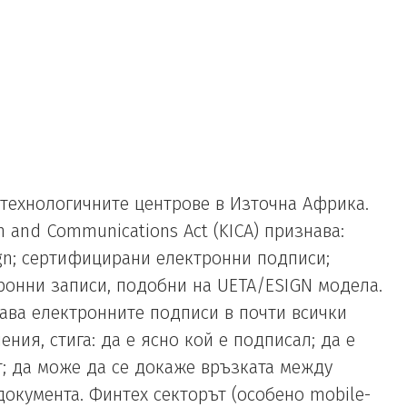
 технологичните центрове в Източна Африка.
n and Communications Act (KICA) признава:
gn; сертифицирани електронни подписи;
онни записи, подобни на UETA/ESIGN модела.
ава електронните подписи в почти всички
ния, стига: да е ясно кой е подписал; да е
; да може да се докаже връзката между
окумента. Финтех секторът (особено mobile-