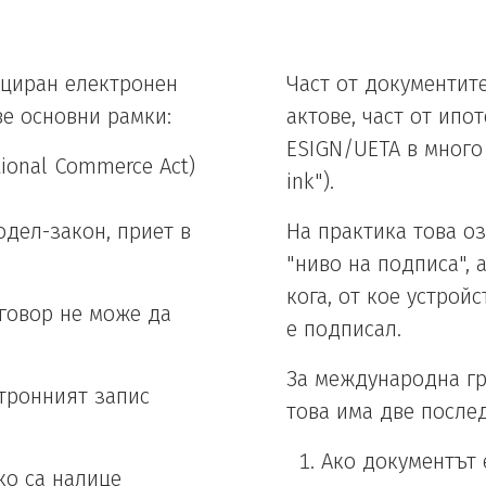
ициран електронен
Част от документит
ве основни рамки:
актове, част от ипо
ESIGN/UETA в много
ational Commerce Act)
ink").
модел-закон, приет в
На практика това оз
"ниво на подписа", 
кога, от кое устрой
оговор не може да
е подписал.
За международна гр
ктронният запис
това има две после
Ако документът 
ко са налице