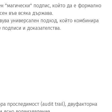
н "магически" подпис, който да е формално
сен във всяка държава.
ува универсален подход, който комбинира
 подписи и доказателства.
ра проследимост (audit trail), двуфакторна
и ясно волеизявление.