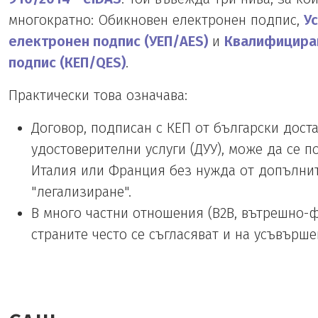
многократно: Обикновен електронен подпис,
У
електронен подпис (УЕП/AES)
и
Квалифицира
подпис (КЕП/QES)
.
Практически това означава:
Договор, подписан с КЕП от български дост
удостоверителни услуги (ДУУ), може да се п
Италия или Франция без нужда от допълни
"легализиране".
В много частни отношения (B2B, вътрешно-
страните често се съгласяват и на усъвърше