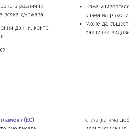
ерено в различни
Няма универсале
а всяка държава.
равен на ръкопи
Може да съществ
ронни данни, които
различни видове
я.
са:
гламент (ЕС)
стига да има доб
ито сме писали
идентификация 