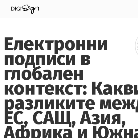
Електронни
подписи в
глобален
контекст: Какв
разликите меж
ЕС, САЩ, Азия,
Африка и Южн