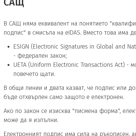
САЩ
В САЩ няма еквивалент на понятието "квалиф
подпис" в смисъла на eIDAS. Вместо това има д
ESIGN (Electronic Signatures in Global and N
- федерален закон;
UETA (Uniform Electronic Transactions Act) - 
повечето щати.
В общи линии и двата казват, че подпис или д
бъде отхвърлен само защото е електронен.
Ако по закон се изисква "писмена форма", еле
може да я изпълни.
Електронният подпис има сила на ръкописен, а