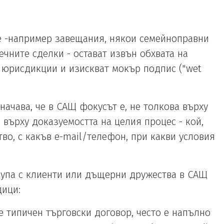
е -например завещания, някои семейноправни
течните сделки - остават извън обхвата на
 юрисдикции и изискват мокър подпис ("wet
начава, че в САЩ фокусът е, не толкова върху
а върху доказуемостта на целия процес - кой,
ство, с какъв e-mail/телефон, при какви условия
упа с клиенти или дъщерни дружества в САЩ
дици:
е типичен търговски договор, често е напълно