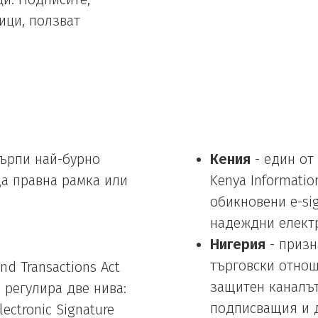
ици, ползват
търпи най-бурно
Кения
- един от
ща правна рамка или
Kenya Informatio
обикновени e-si
надеждни електр
Нигерия
- призн
търговски отноше
nd Transactions Act
защитен каналът
 регулира две нива:
подписващия и д
ctronic Signature