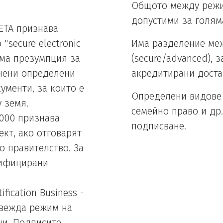
Общото между режим
допустими за голяма
- ETA признава
secure electronic
Има разделение меж
има презумпция за
(secure/advanced), 
лнени определени
акредитирани доста
ументи, за които е
Определени видове 
 земя.
семейно право и др.
 2000 признава
подписване.
кт, ако отговарят
о правителство. За
тифицирани
ification Business -
ъвежда режим на
и. Подписите,