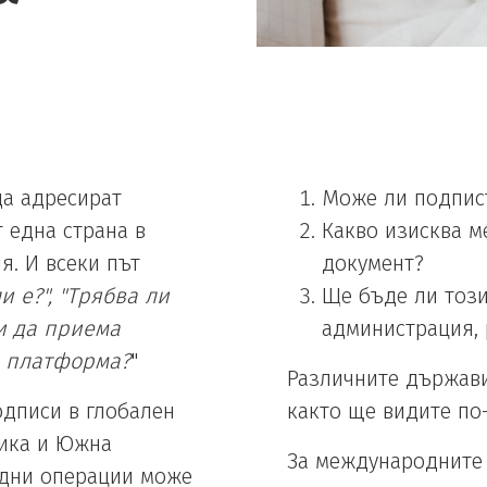
да адресират
Може ли подписъ
т една страна в
Какво изисква м
я. И всеки път
документ?
и е?", "Трябва ли
Ще бъде ли този
и да приема
администрация, 
а платформа?
"
Различните държави
одписи в глобален
както ще видите по
рика и Южна
За международните 
одни операции може