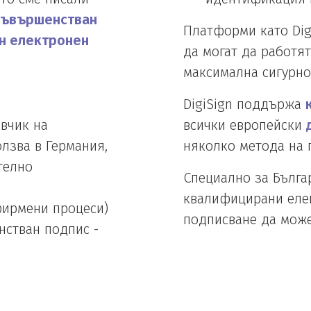
съвършенстван
Платформи като Dig
н електронен
да могат да работят
максимална сигурнос
DigiSign поддържа
авчик на
всички европейски
олзва в Германия,
няколко метода на 
телно
Специално за Българ
квалифицирани елек
фирмени процеси)
подписване да може
нстван подпис -