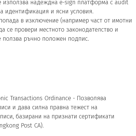
е използва надеждна e-sign платформа с audit
рна идентификация и ясни условия.
попада в изключение (например част от имотни
 да се провери местното законодателство и
е ползва ръчно положен подпис.
onic Transactions Ordinance - Позволява
иси и дава силна правна тежест на
писи, базирани на признати сертификати
ngkong Post CA).